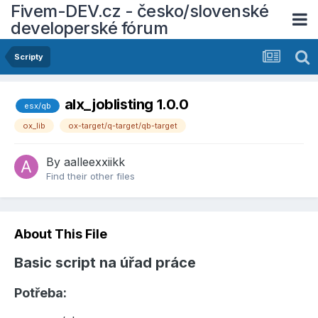
Fivem-DEV.cz - česko/slovenské
developerské fórum
Scripty
alx_joblisting 1.0.0
esx/qb
ox_lib
ox-target/q-target/qb-target
By
aalleexxiikk
Find their other files
About This File
Basic script na úřad práce
Potřeba: