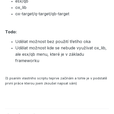
esx/qb
ox_lib
ox-target/q-target/qb-target
Todo:
Udělat možnost bez použití třetího oka
Udělat možnost kde se nebude využívat ox_lib,
ale esx/qb menu, které je v základu
frameworku
(S psaním vlastního scriptu teprve začínám a tohle je v podstatě
první práce kterou jsem zkoušel napsat sám)