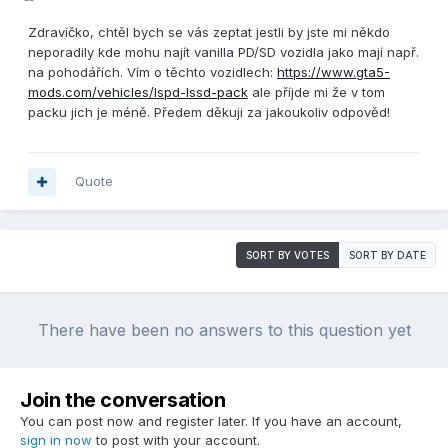
Zdravíčko, chtěl bych se vás zeptat jestli by jste mi někdo
neporadily kde mohu najít vanilla PD/SD vozidla jako mají např.
na pohodářích. Vím o těchto vozidlech:
https://www.gta5-
mods.com/vehicles/lspd-lssd-pack
ale příjde mi že v tom
packu jich je méně. Předem děkuji za jakoukoliv odpověd!
Quote
SORT BY VOTES
SORT BY DATE
There have been no answers to this question yet
Join the conversation
You can post now and register later. If you have an account,
sign in now
to post with your account.