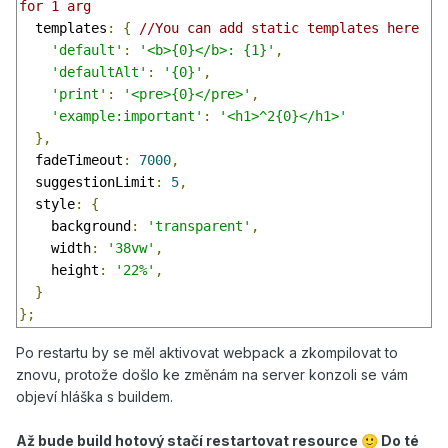
for 1 arg
  templates
:
{
//You can add static templates here
'default'
:
'<b>{0}</b>: {1}'
,
'defaultAlt'
:
'{0}'
,
'print'
:
'<pre>{0}</pre>'
,
'example:important'
:
'<h1>^2{0}</h1>'
},
  fadeTimeout
:
7000
,
  suggestionLimit
:
5
,
  style
:
{
    background
:
'transparent'
,
    width
:
'38vw'
,
    height
:
'22%'
,
}
};
Po restartu by se měl aktivovat webpack a zkompilovat to
znovu, protože došlo ke změnám na server konzoli se vám
objeví hláška s buildem.
Až bude build hotový stačí restartovat resource
Do té
🙂