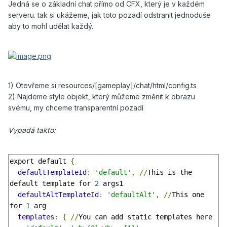
Jedná se o základní chat přímo od CFX, který je v každém
serveru. tak si ukážeme, jak toto pozadí odstranit jednoduše
aby to mohl udělat každý.
1) Otevřeme si resources/[gameplay]/chat/html/config.ts
2) Najdeme style objekt, který můžeme změnit k obrazu
svému, my chceme transparentní pozadí
Vypadá takto:
export default 
{
defaultTemplateId
:
'default'
,
//
This is the 
default template for 
2
 args1

defaultAltTemplateId
:
'defaultAlt'
,
//
This one 
for 
1
 arg

templates
:
{
//
You can add static templates here
