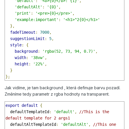
'default'
:
'<b>{0}</b>: {1}'
,
'defaultAlt'
:
'{0}'
,
'print'
:
'<pre>{0}</pre>'
,
'example:important'
:
'<h1>^2{0}</h1>'
},
fadeTimeout
:
7000
,
suggestionLimit
:
5
,
style
:
{
background
:
'rgba(52, 73, 94, 0.7)'
,
width
:
'38vw'
,
height
:
'22%'
,
}
};
Jak vidíme, je tam background , která definuje barvu pozadí.
Změníme tedy parametr z rgba hodnoty na transparent.
export
default
{
  defaultTemplateId
:
'default'
,
//This is the 
default template for 2 args1
  defaultAltTemplateId
:
'defaultAlt'
,
//This one 