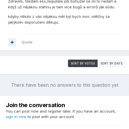
Zdravím, hledám esx_tequilala job bohužel se mi to nedaří a
když už nějakou stáhnu je tam více bugů a errorů jak kódu
kdyby někdo z vás nějakou měl byl bych moc vděčny za
jakýkoliv doporučení děkuju.
Quote
SORT BY VOTES
SORT BY DATE
There have been no answers to this question yet
Join the conversation
You can post now and register later. If you have an account,
sign in now
to post with your account.