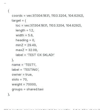
...
{
coords = vec3(1304.1831, 1103.3204, 104.6292),
target = {
loc = vec3(1304.1831, 1103.3204, 104.6292),
length = 1.2,
width = 5.6,
heading = 0,
minZ = 29.49,
maxZ = 32.09,
label = 'TEST OX SKLAD!'
},
name = 'TEST1',
label = 'TESTING',
owner = true,
slots = 70,
weight = 70000,
groups = shared.taxi
},