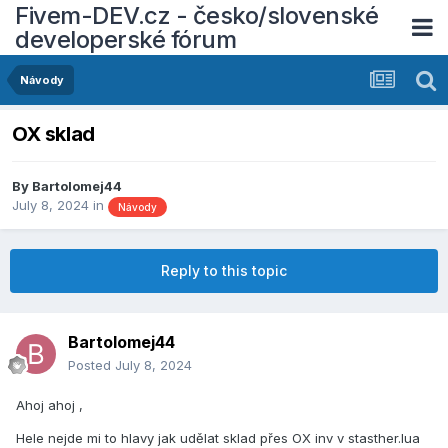
Fivem-DEV.cz - česko/slovenské
developerské fórum
Návody
OX sklad
By
Bartolomej44
July 8, 2024
in
Návody
Reply to this topic
Bartolomej44
Posted
July 8, 2024
Ahoj ahoj ,
Hele nejde mi to hlavy jak udělat sklad přes OX inv v stasther.lua