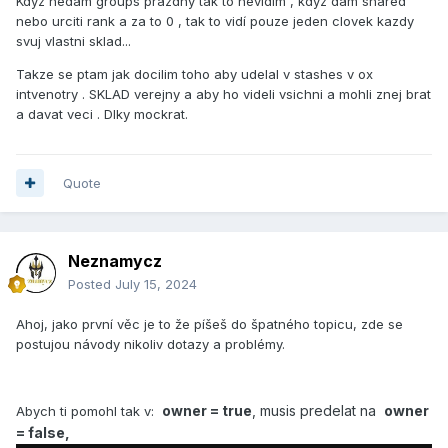
Kdyz nedam groups prazdny tak to nevidím , kdyz dám shared
nebo urciti rank a za to 0 , tak to vidí pouze jeden clovek kazdy
svuj vlastni sklad...
Takze se ptam jak docilim toho aby udelal v stashes v ox
intvenotry . SKLAD verejny a aby ho videli vsichni a mohli znej brat
a davat veci . DIky mockrat.
Quote
Neznamycz
Posted
July 15, 2024
Ahoj, jako první věc je to že píšeš do špatného topicu, zde se
postujou návody nikoliv dotazy a problémy.
owner = true
, musis predelat na
owner
Abych ti pomohl tak v:
= false,