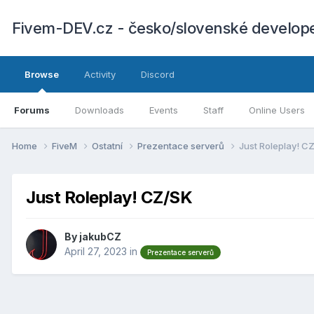
Fivem-DEV.cz - česko/slovenské develop
Browse
Activity
Discord
Forums
Downloads
Events
Staff
Online Users
Home
FiveM
Ostatní
Prezentace serverů
Just Roleplay! C
Just Roleplay! CZ/SK
By
jakubCZ
April 27, 2023
in
Prezentace serverů