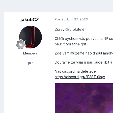
jakubCZ
Posted
April 27, 2023
Zdravíčko přátelé !
Chtěli bychom vás pozvat na RP se
naučit pořádně rpit.
Zde vám můžeme nabídnout mnoho fr
Members
Doufáme že vám u nás bude líbit a 
1
Náš discord najdete zde:
https://discord.gg/2F38Tu9syr