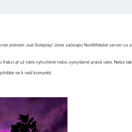
rver jménem Just Roleplay! Jsme začínající NonWhitelist server co 
akcí ať už námi vytvořené nebo vymyšlené právě vámi. Nebo také i
přidáte se k naší komunitě.