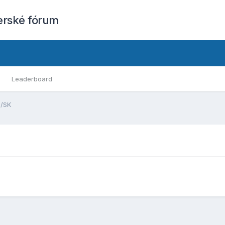
erské fórum
Leaderboard
Z/SK