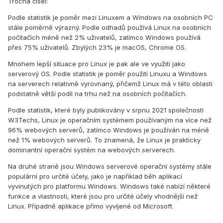
Trocha čísel:
Podle statistik je poměr mezi Linuxem a Windows na osobních PC
stále poměrně výrazný. Podle odhadů používá Linux na osobních
počítačích méně než 2% uživatelů, zatímco Windows používá
přes 75% uživatelů. Zbylých 23% je macOS, Chrome OS.
Mnohem lepší situace pro Linux je pak ale ve využití jako
serverový OS. Podle statistik je poměr použití Linuxu a Windows
na serverech relativně vyrovnaný, přičemž Linux má v této oblasti
podstatně větší podíl na trhu než na osobních počítačích.
Podle statistik, které byly publikovány v srpnu 2021 společností
W3Techs, Linux je operačním systémem používaným na více než
96% webových serverů, zatímco Windows je používán na méně
než 1% webových serverů. To znamená, že Linux je prakticky
dominantní operační systém na webových serverech.
Na druhé straně jsou Windows serverové operační systémy stále
populární pro určité účely, jako je například běh aplikací
vyvinutých pro platformu Windows. Windows také nabízí některé
funkce a vlastnosti, které jsou pro určité účely vhodnější než
Linux. Případně aplikace přímo vyvíjené od Microsoft.