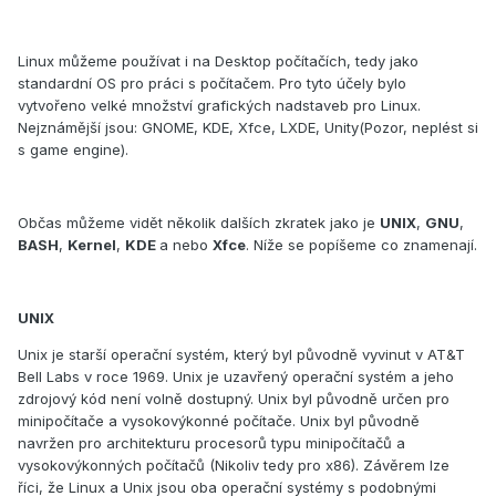
Linux můžeme používat i na Desktop počítačích, tedy jako
standardní OS pro práci s počítačem. Pro tyto účely bylo
vytvořeno velké množství grafických nadstaveb pro Linux.
Nejznámější jsou: GNOME, KDE, Xfce, LXDE, Unity(Pozor, neplést si
s game engine).
Občas můžeme vidět několik dalších zkratek jako je
UNIX
,
GNU
,
BASH
,
Kernel
,
KDE
a nebo
Xfce
. Níže se popíšeme co znamenají.
UNIX
Unix je starší operační systém, který byl původně vyvinut v AT&T
Bell Labs v roce 1969. Unix je uzavřený operační systém a jeho
zdrojový kód není volně dostupný. Unix byl původně určen pro
minipočítače a vysokovýkonné počítače. Unix byl původně
navržen pro architekturu procesorů typu minipočítačů a
vysokovýkonných počítačů (Nikoliv tedy pro x86). Závěrem lze
říci, že Linux a Unix jsou oba operační systémy s podobnými