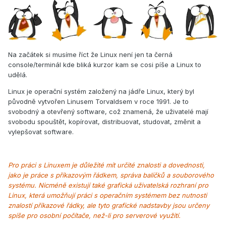
Na začátek si musíme říct že Linux není jen ta černá
console/terminál kde bliká kurzor kam se cosi píše a Linux to
udělá.
Linux je operační systém založený na jádře Linux, který byl
původně vytvořen Linusem Torvaldsem v roce 1991. Je to
svobodný a otevřený software, což znamená, že uživatelé mají
svobodu spouštět, kopírovat, distribuovat, studovat, změnit a
vylepšovat software.
Pro práci s Linuxem je důležité mít určité znalosti a dovednosti,
jako je práce s příkazovým řádkem, správa balíčků a souborového
systému. Nicméně existují také grafická uživatelská rozhraní pro
Linux, která umožňují práci s operačním systémem bez nutnosti
znalostí příkazové řádky, ale tyto grafické nadstavby jsou určeny
spíše pro osobní počítače, než-li pro serverové využití.