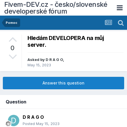
Fivem-DEV.cz - česko/slovenské
developerské fórum
Pomoc
Hledám DEVELOPERA na můj
server.
0
Asked by
D R A G O
,
May 15, 2023
Answer this question
Question
D R A G O
Posted
May 15, 2023