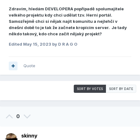
Zdravím, hledám DEVELOPERA popřípadě spolumajitele
velkého projektu kdy chci udělat tzv. Herní portál.
Samozřejmě chci si nějak najít komunitu a nejlehčí v
dnešní době to je tak že začnete kropícím server. Je tady
někdo takový, kdo chce začít nějaký projekt?
Edited
May 15, 2023
by D R A G O
Quote
SORT BY VOTES
SORT BY DATE
0
skinny